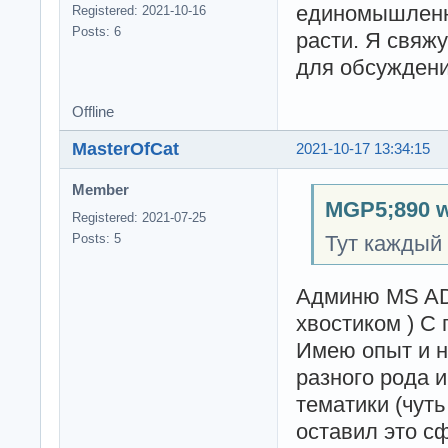
единомышленни
Registered: 2021-10-16
Posts: 6
расти. Я свяж
для обсуждени
Offline
MasterOfCat
2021-10-17 13:34:15
Member
MGP5;890 w
Registered: 2021-07-25
Тут каждый
Posts: 5
Админю MS AD,
хвостиком ) С п
Имею опыт и н
разного рода 
тематики (чут
оставил это сф