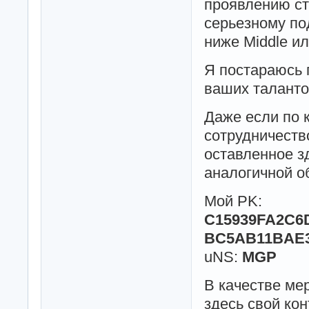
проявлению ст
серьезному по
ниже Middle и
Я постараюсь 
ваших таланто
Даже если по 
сотрудничеств
оставленное з
аналогичной о
Мой PK:
C15939FA2C6
BC5AB11BAE3
uNS:
MGP
В качестве ме
здесь свой ко