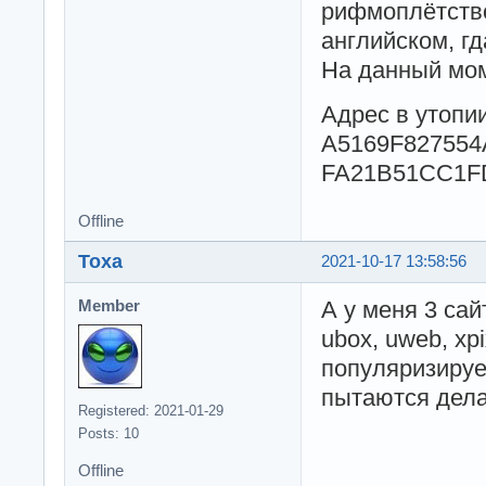
рифмоплётство
английском, г
На данный моме
Адрес в утопи
A5169F82755
FA21B51CC1F
Offline
Toxa
2021-10-17 13:58:56
А у меня 3 сай
Member
ubox, uweb, xpi
популяризирует
пытаются дела
Registered: 2021-01-29
Posts: 10
Offline