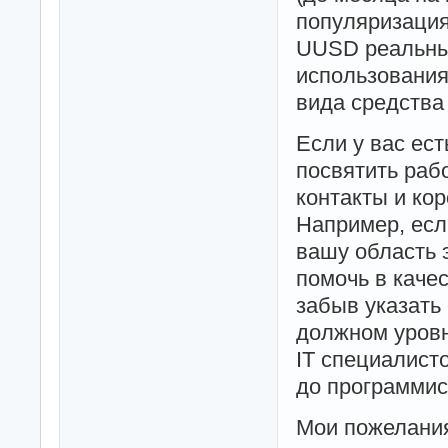
популяризация
UUSD реальны
использования
вида средства
Если у вас ест
посвятить раб
контакты и ко
Например, есл
вашу область 
помочь в качес
забыв указать
должном уровн
IT специалист
до программис
Мои пожелания