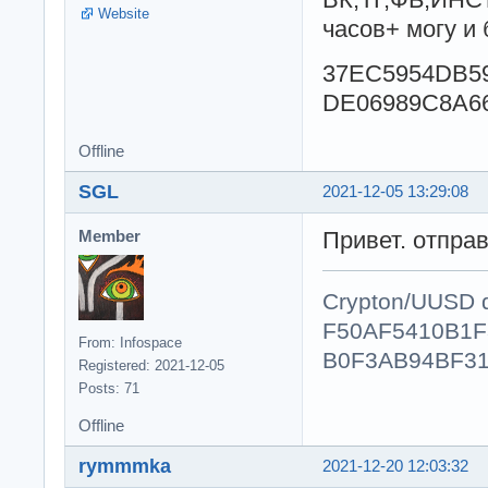
Website
часов+ могу и
37EC5954DB5
DE06989C8A6
Offline
SGL
2021-12-05 13:29:08
Привет. отправ
Member
Crypton/UUSD d
F50AF5410B1
From: Infospace
B0F3AB94BF31
Registered: 2021-12-05
Posts: 71
Offline
rymmmka
2021-12-20 12:03:32