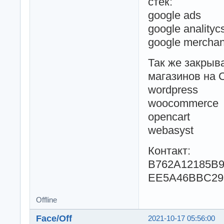
стек:
google ads
google analityc
google merchan
Так же закрыва
магазинов на 
wordpress
woocommerce
opencart
webasyst
Контакт:
B762A12185B
EE5A46BBC29
Offline
Face/Off
2021-10-17 05:56:00