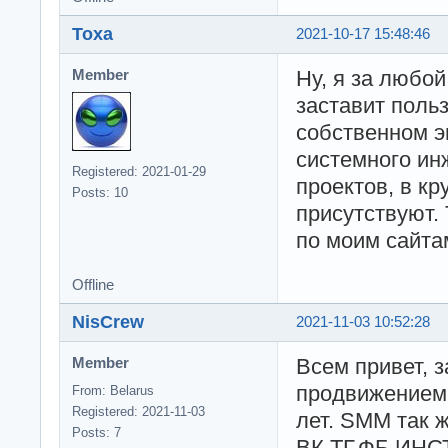
Toxa
2021-10-17 15:48:46
Ну, я за любой
Member
заставит поль
собственном э
системного ин
Registered: 2021-01-29
проектов, в к
Posts: 10
присутствуют. 
по моим сайтам
Offline
NisCrew
2021-11-03 10:52:28
Всем привет, 
Member
продвижением 
From: Belarus
Registered: 2021-11-03
лет. SMM так ж
Posts: 7
ВК,ТГ,ФБ,ИНСТ